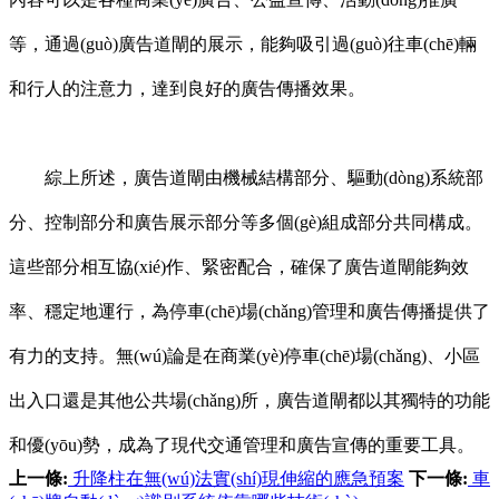
等，通過(guò)廣告道閘的展示，能夠吸引過(guò)往車(chē)輛
和行人的注意力，達到良好的廣告傳播效果。
綜上所述，廣告道閘由機械結構部分、驅動(dòng)系統部
分、控制部分和廣告展示部分等多個(gè)組成部分共同構成。
這些部分相互協(xié)作、緊密配合，確保了廣告道閘能夠效
率、穩定地運行，為停車(chē)場(chǎng)管理和廣告傳播提供了
有力的支持。無(wú)論是在商業(yè)停車(chē)場(chǎng)、小區
出入口還是其他公共場(chǎng)所，廣告道閘都以其獨特的功能
和優(yōu)勢，成為了現代交通管理和廣告宣傳的重要工具。
上一條:
升降柱在無(wú)法實(shí)現伸縮的應急預案
下一條:
車