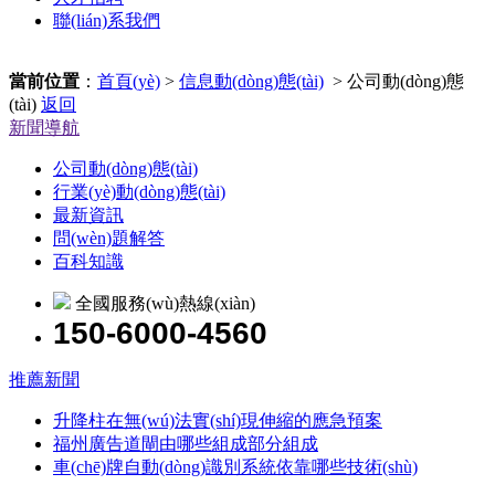
聯(lián)系我們
當前位置
：
首頁(yè)
>
信息動(dòng)態(tài)
> 公司動(dòng)態
(tài)
返回
新聞導航
公司動(dòng)態(tài)
行業(yè)動(dòng)態(tài)
最新資訊
問(wèn)題解答
百科知識
全國服務(wù)熱線(xiàn)
150-6000-4560
推薦新聞
升降柱在無(wú)法實(shí)現伸縮的應急預案
福州廣告道閘由哪些組成部分組成
車(chē)牌自動(dòng)識別系統依靠哪些技術(shù)