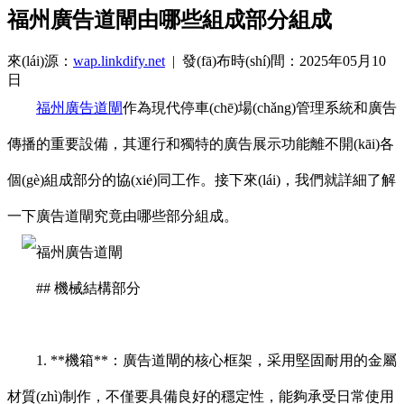
福州廣告道閘由哪些組成部分組成
來(lái)源：
wap.linkdify.net
| 發(fā)布時(shí)間：2025年05月10
日
福州廣告道閘
作為現代停車(chē)場(chǎng)管理系統和廣告
傳播的重要設備，其運行和獨特的廣告展示功能離不開(kāi)各
個(gè)組成部分的協(xié)同工作。接下來(lái)，我們就詳細了解
一下廣告道閘究竟由哪些部分組成。
## 機械結構部分
1. **機箱**：廣告道閘的核心框架，采用堅固耐用的金屬
材質(zhì)制作，不僅要具備良好的穩定性，能夠承受日常使用