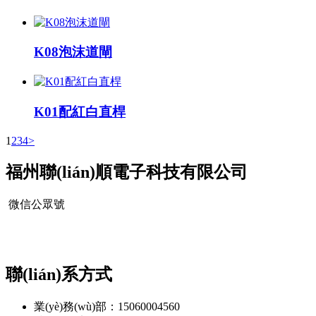
K08泡沫道閘
K01配紅白直桿
1
2
3
4
>
福州聯(lián)順電子科技有限公司
微信公眾號
聯(lián)系方式
業(yè)務(wù)部：15060004560