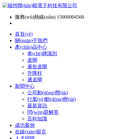
服務(wù)熱線(xiàn) 15060004560
首頁(yè)
關(guān)于我們
產(chǎn)品中心
車(chē)牌識別
道閘
廣告道閘
升降柱
通道閘
新聞中心
公司動(dòng)態(tài)
行業(yè)動(dòng)態(tài)
最新資訊
問(wèn)題解答
百科知識
成功案例
在線(xiàn)留言
人才招聘