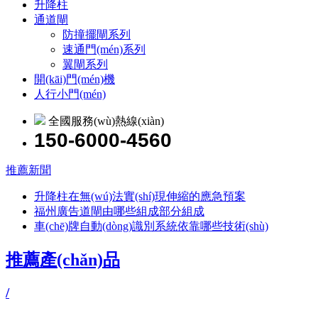
升降柱
通道閘
防撞擺閘系列
速通門(mén)系列
翼閘系列
開(kāi)門(mén)機
人行小門(mén)
全國服務(wù)熱線(xiàn)
150-6000-4560
推薦新聞
升降柱在無(wú)法實(shí)現伸縮的應急預案
福州廣告道閘由哪些組成部分組成
車(chē)牌自動(dòng)識別系統依靠哪些技術(shù)
推薦產(chǎn)品
/