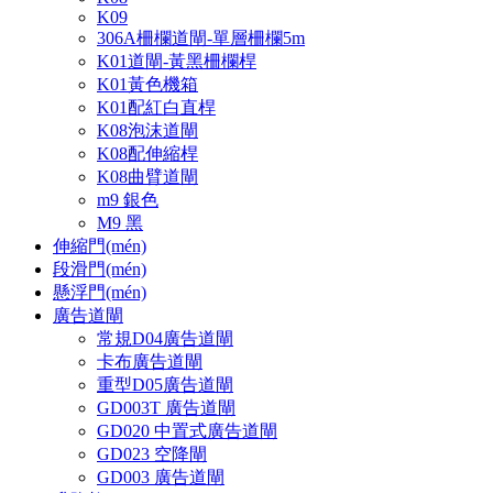
K09
306A柵欄道閘-單層柵欄5m
K01道閘-黃黑柵欄桿
K01黃色機箱
K01配紅白直桿
K08泡沫道閘
K08配伸縮桿
K08曲臂道閘
m9 銀色
M9 黑
伸縮門(mén)
段滑門(mén)
懸浮門(mén)
廣告道閘
常規D04廣告道閘
卡布廣告道閘
重型D05廣告道閘
GD003T 廣告道閘
GD020 中置式廣告道閘
GD023 空降閘
GD003 廣告道閘