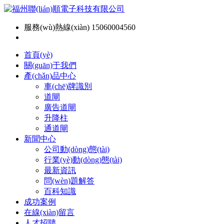
服務(wù)熱線(xiàn) 15060004560
首頁(yè)
關(guān)于我們
產(chǎn)品中心
車(chē)牌識別
道閘
廣告道閘
升降柱
通道閘
新聞中心
公司動(dòng)態(tài)
行業(yè)動(dòng)態(tài)
最新資訊
問(wèn)題解答
百科知識
成功案例
在線(xiàn)留言
人才招聘