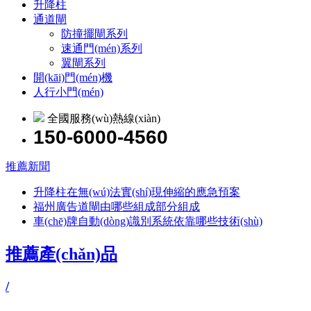
升降柱
通道閘
防撞擺閘系列
速通門(mén)系列
翼閘系列
開(kāi)門(mén)機
人行小門(mén)
全國服務(wù)熱線(xiàn)
150-6000-4560
推薦新聞
升降柱在無(wú)法實(shí)現伸縮的應急預案
福州廣告道閘由哪些組成部分組成
車(chē)牌自動(dòng)識別系統依靠哪些技術(shù)
推薦產(chǎn)品
/