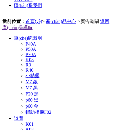
聯(lián)系我們
當前位置
：
首頁(yè)
>
產(chǎn)品中心
>
廣告道閘
返回
產(chǎn)品導航
車(chē)牌識別
P40A
P50A
P70A
K08
R3
R40
小精靈
M7 銀
M7 黑
P20 黑
p60 黑
p60 金
輔助相機F02
道閘
K01
K08