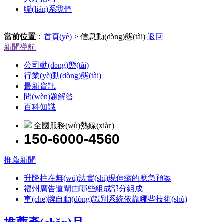
聯(lián)系我們
當前位置
：
首頁(yè)
> 信息動(dòng)態(tài)
返回
新聞導航
公司動(dòng)態(tài)
行業(yè)動(dòng)態(tài)
最新資訊
問(wèn)題解答
百科知識
全國服務(wù)熱線(xiàn)
150-6000-4560
推薦新聞
升降柱在無(wú)法實(shí)現伸縮的應急預案
福州廣告道閘由哪些組成部分組成
車(chē)牌自動(dòng)識別系統依靠哪些技術(shù)