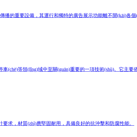
的重要設備，其運行和獨特的廣告展示功能離不開(kāi)各個(gè)組
)等領(lǐng)域中至關(guān)重要的一項技術(shù)。它主要依靠
求，材質(zhì)應堅固耐用，具備良好的抗沖擊和防腐性能。