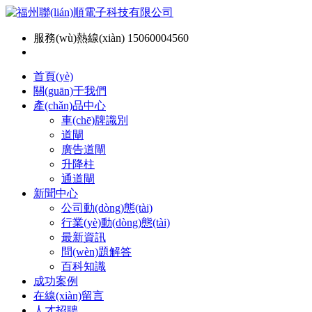
服務(wù)熱線(xiàn) 15060004560
首頁(yè)
關(guān)于我們
產(chǎn)品中心
車(chē)牌識別
道閘
廣告道閘
升降柱
通道閘
新聞中心
公司動(dòng)態(tài)
行業(yè)動(dòng)態(tài)
最新資訊
問(wèn)題解答
百科知識
成功案例
在線(xiàn)留言
人才招聘