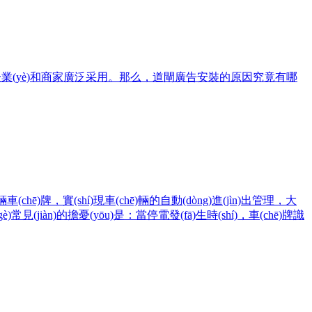
眾多企業(yè)和商家廣泛采用。那么，道閘廣告安裝的原因究竟有哪
(chē)牌，實(shí)現車(chē)輛的自動(dòng)進(jìn)出管理，大
gè)常見(jiàn)的擔憂(yōu)是：當停電發(fā)生時(shí)，車(chē)牌識