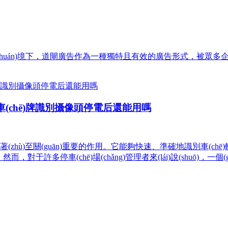
環(huán)境下，道閘廣告作為一種獨特且有效的廣告形式，被
ǎng)車(chē)牌識別攝像頭停電后還能用嗎
(zhù)至關(guān)重要的作用。它能夠快速、準確地識別車(chē)輛車
而，對于許多停車(chē)場(chǎng)管理者來(lái)說(shuō)，一個(