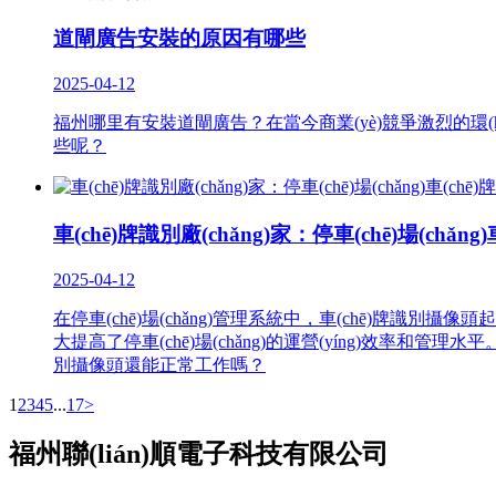
道閘廣告安裝的原因有哪些
2025-04-12
福州哪里有安裝道閘廣告？在當今商業(yè)競爭激烈的
些呢？
車(chē)牌識別廠(chǎng)家：停車(chē)場(ch
2025-04-12
在停車(chē)場(chǎng)管理系統中，車(chē)牌識別攝像頭起著
大提高了停車(chē)場(chǎng)的運營(yíng)效率和管理水平。然
別攝像頭還能正常工作嗎？
1
2
3
4
5
...
17
>
福州聯(lián)順電子科技有限公司