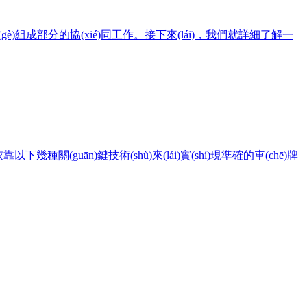
成部分的協(xié)同工作。接下來(lái)，我們就詳細了解一
以下幾種關(guān)鍵技術(shù)來(lái)實(shí)現準確的車(chē)牌