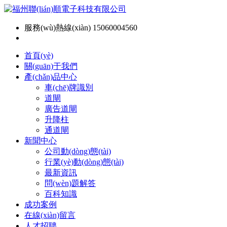
服務(wù)熱線(xiàn) 15060004560
首頁(yè)
關(guān)于我們
產(chǎn)品中心
車(chē)牌識別
道閘
廣告道閘
升降柱
通道閘
新聞中心
公司動(dòng)態(tài)
行業(yè)動(dòng)態(tài)
最新資訊
問(wèn)題解答
百科知識
成功案例
在線(xiàn)留言
人才招聘