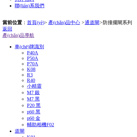
聯(lián)系我們
當前位置
：
首頁(yè)
>
產(chǎn)品中心
>
通道閘
>
防撞擺閘系列
返回
產(chǎn)品導航
車(chē)牌識別
P40A
P50A
P70A
K08
R3
R40
小精靈
M7 銀
M7 黑
P20 黑
p60 黑
p60 金
輔助相機F02
道閘