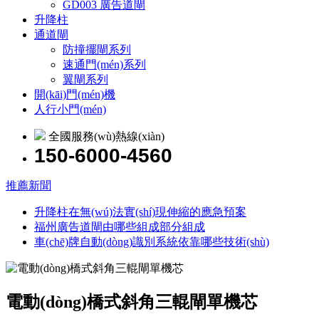
GD003 廣告道閘
升降柱
通道閘
防撞擺閘系列
速通門(mén)系列
翼閘系列
開(kāi)門(mén)機
人行小門(mén)
全國服務(wù)熱線(xiàn)
150-6000-4560
推薦新聞
升降柱在無(wú)法實(shí)現伸縮的應急預案
福州廣告道閘由哪些組成部分組成
車(chē)牌自動(dòng)識別系統依靠哪些技術(shù)
電動(dòng)橋式斜角三輥閘單機芯