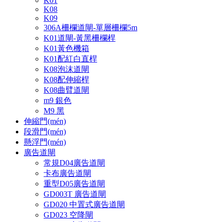
K01
K08
K09
306A柵欄道閘-單層柵欄5m
K01道閘-黃黑柵欄桿
K01黃色機箱
K01配紅白直桿
K08泡沫道閘
K08配伸縮桿
K08曲臂道閘
m9 銀色
M9 黑
伸縮門(mén)
段滑門(mén)
懸浮門(mén)
廣告道閘
常規D04廣告道閘
卡布廣告道閘
重型D05廣告道閘
GD003T 廣告道閘
GD020 中置式廣告道閘
GD023 空降閘