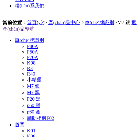
聯(lián)系我們
當前位置
：
首頁(yè)
>
產(chǎn)品中心
>
車(chē)牌識別
>
M7 銀
返
產(chǎn)品導航
車(chē)牌識別
P40A
P50A
P70A
K08
R3
R40
小精靈
M7 銀
M7 黑
P20 黑
p60 黑
p60 金
輔助相機F02
道閘
K01
K08