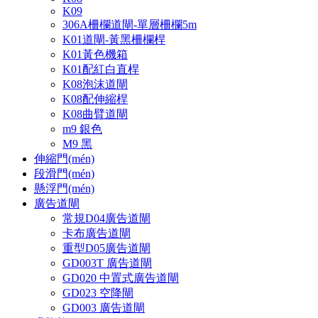
K09
306A柵欄道閘-單層柵欄5m
K01道閘-黃黑柵欄桿
K01黃色機箱
K01配紅白直桿
K08泡沫道閘
K08配伸縮桿
K08曲臂道閘
m9 銀色
M9 黑
伸縮門(mén)
段滑門(mén)
懸浮門(mén)
廣告道閘
常規D04廣告道閘
卡布廣告道閘
重型D05廣告道閘
GD003T 廣告道閘
GD020 中置式廣告道閘
GD023 空降閘
GD003 廣告道閘