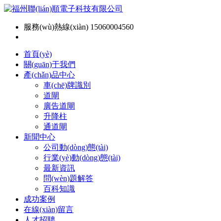
服務(wù)熱線(xiàn) 15060004560
首頁(yè)
關(guān)于我們
產(chǎn)品中心
車(chē)牌識別
道閘
廣告道閘
升降柱
通道閘
新聞中心
公司動(dòng)態(tài)
行業(yè)動(dòng)態(tài)
最新資訊
問(wèn)題解答
百科知識
成功案例
在線(xiàn)留言
人才招聘