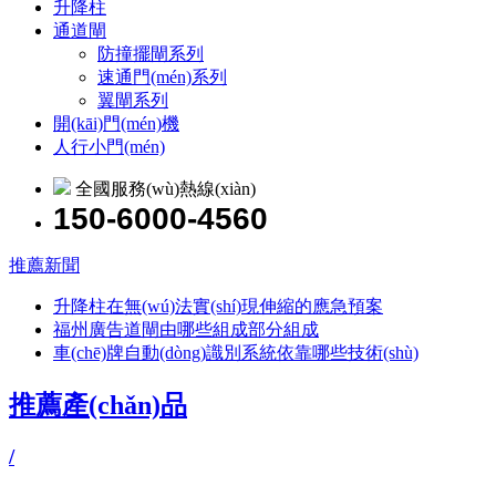
升降柱
通道閘
防撞擺閘系列
速通門(mén)系列
翼閘系列
開(kāi)門(mén)機
人行小門(mén)
全國服務(wù)熱線(xiàn)
150-6000-4560
推薦新聞
升降柱在無(wú)法實(shí)現伸縮的應急預案
福州廣告道閘由哪些組成部分組成
車(chē)牌自動(dòng)識別系統依靠哪些技術(shù)
推薦產(chǎn)品
/