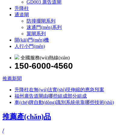
GD003 廣告道閘
升降柱
通道閘
防撞擺閘系列
速通門(mén)系列
翼閘系列
開(kāi)門(mén)機
人行小門(mén)
全國服務(wù)熱線(xiàn)
150-6000-4560
推薦新聞
升降柱在無(wú)法實(shí)現伸縮的應急預案
福州廣告道閘由哪些組成部分組成
車(chē)牌自動(dòng)識別系統依靠哪些技術(shù)
推薦產(chǎn)品
/