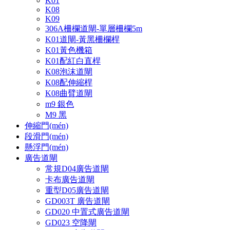
K01
K08
K09
306A柵欄道閘-單層柵欄5m
K01道閘-黃黑柵欄桿
K01黃色機箱
K01配紅白直桿
K08泡沫道閘
K08配伸縮桿
K08曲臂道閘
m9 銀色
M9 黑
伸縮門(mén)
段滑門(mén)
懸浮門(mén)
廣告道閘
常規D04廣告道閘
卡布廣告道閘
重型D05廣告道閘
GD003T 廣告道閘
GD020 中置式廣告道閘
GD023 空降閘