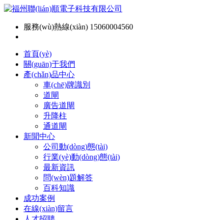
服務(wù)熱線(xiàn) 15060004560
首頁(yè)
關(guān)于我們
產(chǎn)品中心
車(chē)牌識別
道閘
廣告道閘
升降柱
通道閘
新聞中心
公司動(dòng)態(tài)
行業(yè)動(dòng)態(tài)
最新資訊
問(wèn)題解答
百科知識
成功案例
在線(xiàn)留言
人才招聘