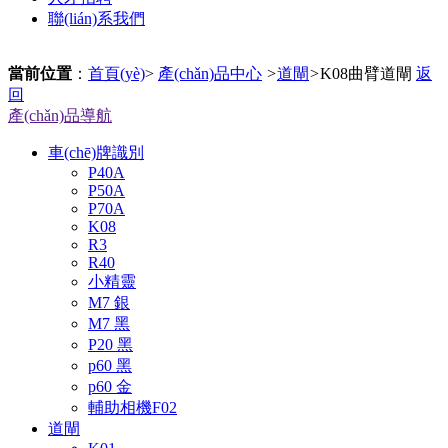
聯(lián)系我們
當前位置
：
首頁(yè)
>
產(chǎn)品中心
>
道閘
>
K08曲臂道閘
返
回
產(chǎn)品導航
車(chē)牌識別
P40A
P50A
P70A
K08
R3
R40
小精靈
M7 銀
M7 黑
P20 黑
p60 黑
p60 金
輔助相機F02
道閘