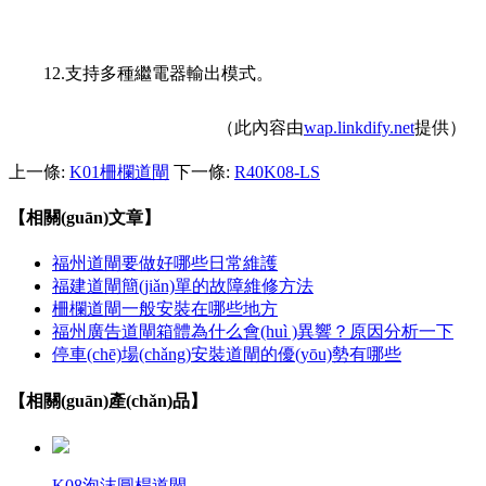
12.支持多種繼電器輸出模式。
（此內容由
wap.linkdify.net
提供）
上一條:
K01柵欄道閘
下一條:
R40K08-LS
【相關(guān)文章】
福州道閘要做好哪些日常維護
福建道閘簡(jiǎn)單的故障維修方法
柵欄道閘一般安裝在哪些地方
福州廣告道閘箱體為什么會(huì )異響？原因分析一下
停車(chē)場(chǎng)安裝道閘的優(yōu)勢有哪些
【相關(guān)產(chǎn)品】
K08泡沫圓桿道閘