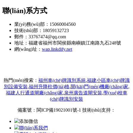
聯(lián)系方式
業(yè)務(wù)部：15060004560
技術(shù)部：18059132723
郵件：33767474@qq.com
地址：福建省福州市閩侯縣南嶼鎮江南路九石248號
網(wǎng)址：
wap.linkdify.net
熱門(mén)搜索：
福州車(chē)牌識別系統
,
福建小區車(chē)牌識
別設備安裝
,
福州升降柱價(jià)格
,
開(kāi)門(mén)機廠(chǎng)家
,
福建人行通道閘廠(chǎng)家
,
泉州廣告道閘安裝
,
學(xué)校車
(chē)牌識別安裝
備案號：
閩ICP備19021001號-1
技術(shù)支持：
添加微信
聯(lián)系我們