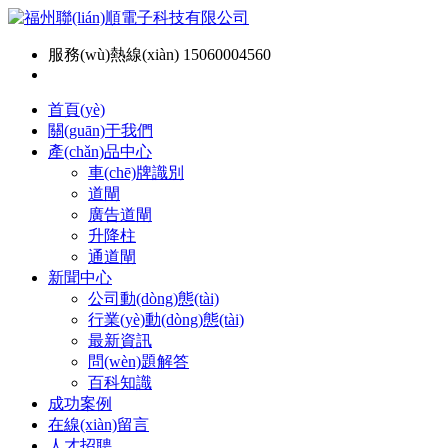
服務(wù)熱線(xiàn) 15060004560
首頁(yè)
關(guān)于我們
產(chǎn)品中心
車(chē)牌識別
道閘
廣告道閘
升降柱
通道閘
新聞中心
公司動(dòng)態(tài)
行業(yè)動(dòng)態(tài)
最新資訊
問(wèn)題解答
百科知識
成功案例
在線(xiàn)留言
人才招聘