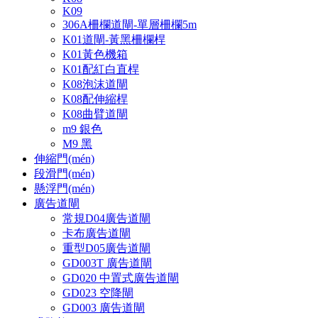
K09
306A柵欄道閘-單層柵欄5m
K01道閘-黃黑柵欄桿
K01黃色機箱
K01配紅白直桿
K08泡沫道閘
K08配伸縮桿
K08曲臂道閘
m9 銀色
M9 黑
伸縮門(mén)
段滑門(mén)
懸浮門(mén)
廣告道閘
常規D04廣告道閘
卡布廣告道閘
重型D05廣告道閘
GD003T 廣告道閘
GD020 中置式廣告道閘
GD023 空降閘
GD003 廣告道閘