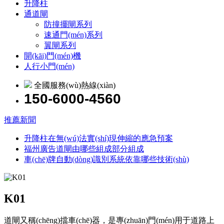
升降柱
通道閘
防撞擺閘系列
速通門(mén)系列
翼閘系列
開(kāi)門(mén)機
人行小門(mén)
全國服務(wù)熱線(xiàn)
150-6000-4560
推薦新聞
升降柱在無(wú)法實(shí)現伸縮的應急預案
福州廣告道閘由哪些組成部分組成
車(chē)牌自動(dòng)識別系統依靠哪些技術(shù)
K01
道閘又稱(chēng)擋車(chē)器，是專(zhuān)門(mén)用于道路上