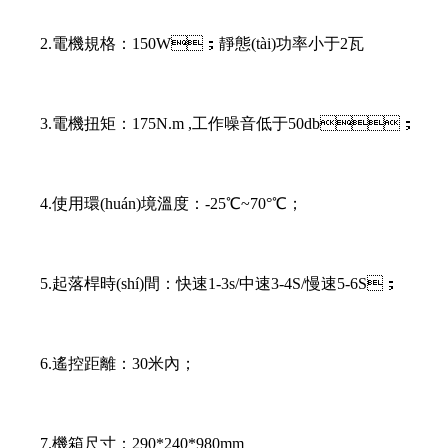
2.電機規格：150W；靜態(tài)功率小于2瓦
3.電機扭矩：175N.m ,工作噪音低于50db；
4.使用環(huán)境溫度：-25℃~70°℃；
5.起落桿時(shí)間：快速1-3s/中速3-4S/慢速5-6S；
6.遙控距離：30米內；
7.機箱尺寸：290*240*980mm