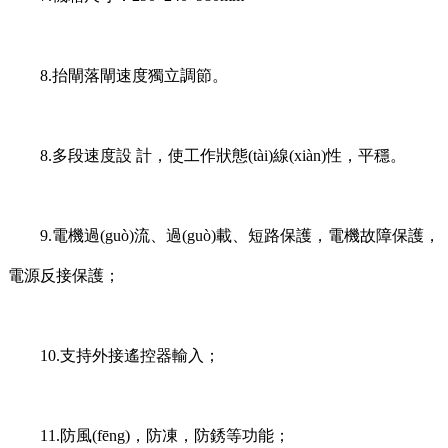
8.抬閘落閘速度獨立調節。
8.多段速度設 計，使工作狀態(tài)線(xiàn)性，平穩。
9.電機過(guò)流、過(guò)載、短路保護，電機故障保護，
電源反接保護；
10.支持外接遙控器輸入；
11.防風(fēng)，防凍，防銹等功能；