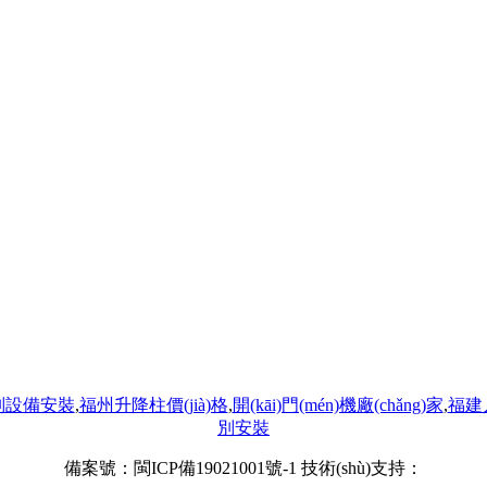
識別設備安裝
,
福州升降柱價(jià)格
,
開(kāi)門(mén)機廠(chǎng)家
,
福建人
別安裝
備案號：
閩ICP備19021001號-1
技術(shù)支持：