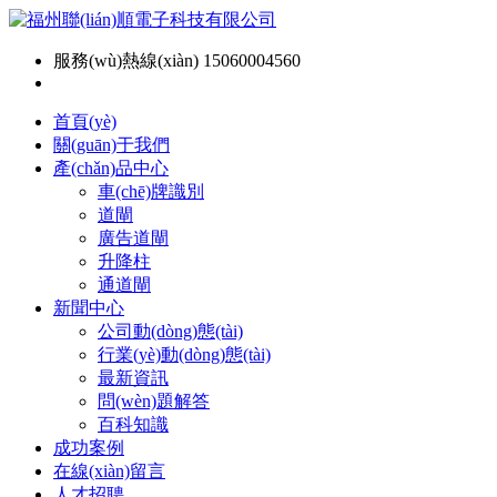
服務(wù)熱線(xiàn) 15060004560
首頁(yè)
關(guān)于我們
產(chǎn)品中心
車(chē)牌識別
道閘
廣告道閘
升降柱
通道閘
新聞中心
公司動(dòng)態(tài)
行業(yè)動(dòng)態(tài)
最新資訊
問(wèn)題解答
百科知識
成功案例
在線(xiàn)留言
人才招聘