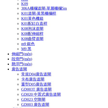
K09
306A柵欄道閘-單層柵欄5m
K01道閘-黃黑柵欄桿
K01黃色機箱
K01配紅白直桿
K08泡沫道閘
K08配伸縮桿
K08曲臂道閘
m9 銀色
M9 黑
伸縮門(mén)
段滑門(mén)
懸浮門(mén)
廣告道閘
常規D04廣告道閘
卡布廣告道閘
重型D05廣告道閘
GD003T 廣告道閘
GD020 中置式廣告道閘
GD023 空降閘
GD003 廣告道閘