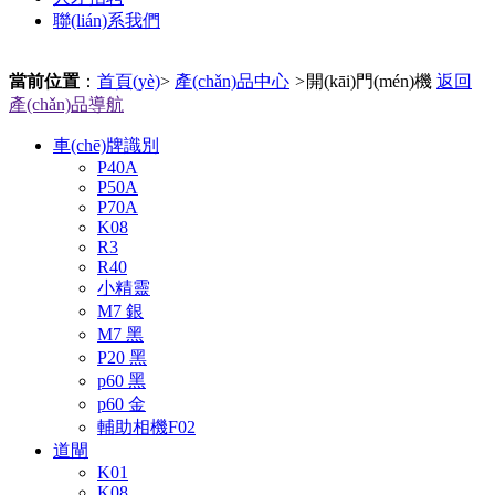
聯(lián)系我們
當前位置
：
首頁(yè)
>
產(chǎn)品中心
>
開(kāi)門(mén)機
返回
產(chǎn)品導航
車(chē)牌識別
P40A
P50A
P70A
K08
R3
R40
小精靈
M7 銀
M7 黑
P20 黑
p60 黑
p60 金
輔助相機F02
道閘
K01
K08