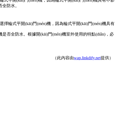
擇輪式平開(kāi)門(mén)機，因為輪式平開(kāi)門(mén)機具有不影
防水。
擇輪式平開(kāi)門(mén)機，因為輪式平開(kāi)門(mén)機具有
電機是否全防水。根據開(kāi)門(mén)機室外使用的特點(diǎn)，必
（此內容由
wap.linkdify.net
提供）