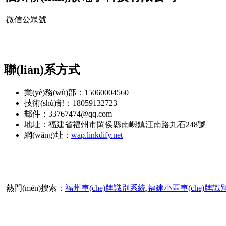
微信公眾號
聯(lián)系方式
業(yè)務(wù)部：15060004560
技術(shù)部：18059132723
郵件：33767474@qq.com
地址：福建省福州市閩侯縣南嶼鎮江南路九石248號
網(wǎng)址：
wap.linkdify.net
熱門(mén)搜索：
福州車(chē)牌識別系統
,
福建小區車(chē)牌