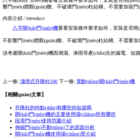
八字開(kāi)門(mén)機要看安裝條件要求如何，安裝是否簡(jiǎn)便
響門(mén)體觀(guān)瞻、不破壞門(mén)柱結構、不需要加裝門(mé
內容介紹
/ introduce
八字開(kāi)門(mén)機
要看安裝條件要求如何，安裝是否簡(jiǎn
不影響門(mén)體觀(guān)瞻、不破壞門(mén)柱結構、不需要加裝
須考慮開(kāi)門(mén)機因潮濕、淋雨等產(chǎn)生的漏電、短路
上一條:
淺埋式升降柱500
下一條:
電動(dòng)開(kāi)門(mén)機
【相關(guān)文章】
升降柱的特點(diǎn)有哪些你知道嗎
開(kāi)門(mén)機的主要使用場(chǎng)所有哪些
段滑門(mén)使用范圍介紹
伸縮門(mén)不動(dòng)了的原因分析
開(kāi)門(mén)機使用場(chǎng)景介紹