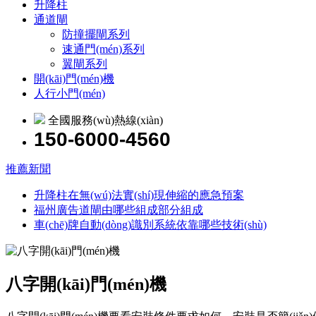
升降柱
通道閘
防撞擺閘系列
速通門(mén)系列
翼閘系列
開(kāi)門(mén)機
人行小門(mén)
全國服務(wù)熱線(xiàn)
150-6000-4560
推薦新聞
升降柱在無(wú)法實(shí)現伸縮的應急預案
福州廣告道閘由哪些組成部分組成
車(chē)牌自動(dòng)識別系統依靠哪些技術(shù)
八字開(kāi)門(mén)機