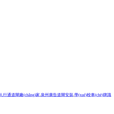
行通道閘廠(chǎng)家
,
泉州廣告道閘安裝
,
學(xué)校車(chē)牌識